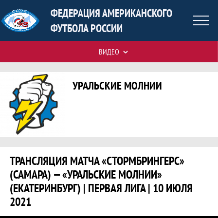
ФЕДЕРАЦИЯ АМЕРИКАНСКОГО
ФУТБОЛА РОССИИ
ВИДЕО
Команда
Таблицы турнира
Краткая информация о команде
УРАЛЬСКИЕ МОЛНИИ
Трансляция матча «Стормбрингерс» (С
ТРАНСЛЯЦИЯ МАТЧА «СТОРМБРИНГЕРС»
(САМАРА) — «УРАЛЬСКИЕ МОЛНИИ»
(ЕКАТЕРИНБУРГ) | ПЕРВАЯ ЛИГА | 10 ИЮЛЯ
2021