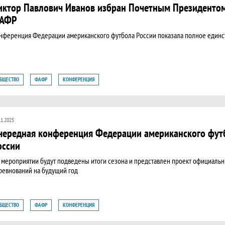
иктор Павлович Иванов избран Почетным Президенто
АФР
онференция Федерации американского футбола России показала полное единс
БЩЕСТВО
ФАФР
КОНФЕРЕНЦИЯ
11.2025
чередная конференция Федерации американского фут
оссии
 мероприятии будут подведены итоги сезона и представлен проект официаль
ревнований на будущий год
БЩЕСТВО
ФАФР
КОНФЕРЕНЦИЯ