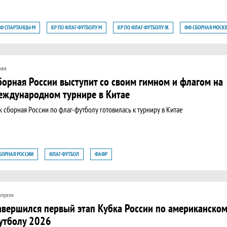
Ф СПАРТАНЦЫ-М
КР ПО ФЛАГ-ФУТБОЛУ М
КР ПО ФЛАГ-ФУТБОЛУ Ж
ФФ СБОРНАЯ МОСК
мая
борная России выступит со своим гимном и флагом на
еждународном турнире в Китае
к сборная России по флаг-футболу готовилась к турниру в Китае
БОРНАЯ РОССИИ
ФЛАГ-ФУТБОЛ
ФАФР
апреля
авершился первый этап Кубка России по американском
утболу 2026