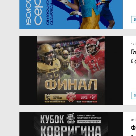
В
12.
Г
В 
С
03.
Ф