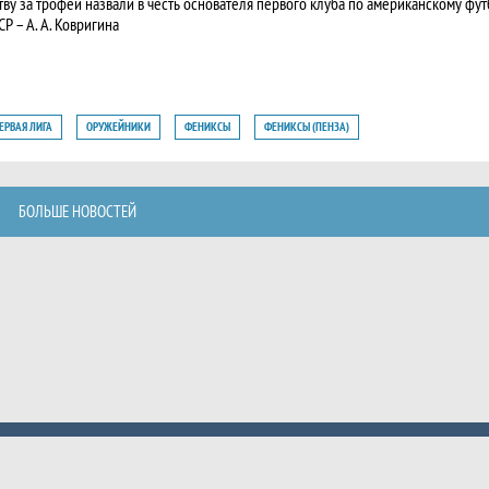
тву за трофей назвали в честь основателя первого клуба по американскому фут
СР – А. А. Ковригина
ЕРВАЯ ЛИГА
ОРУЖЕЙНИКИ
ФЕНИКСЫ
ФЕНИКСЫ (ПЕНЗА)
РУЖЕЙНИКИ (ПЕТРОЗАВОДСК)
ВИКИНГИ ВОГУ
ВИКИНГИ ВОГУ
БИЗОНЫ
БИЗОНЫ
ИЗОНЫ
БОЛЬШЕ НОВОСТЕЙ