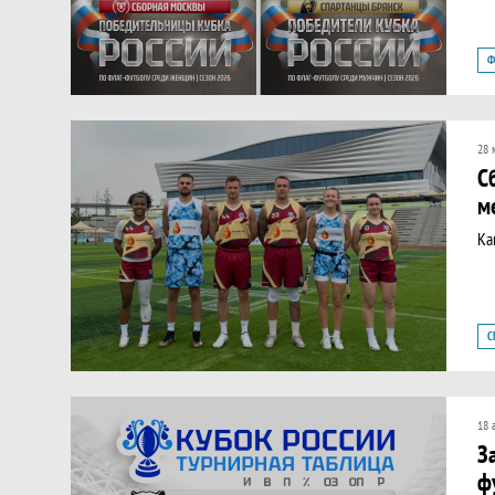
Ф
28 
С
м
Ка
С
18 
З
ф