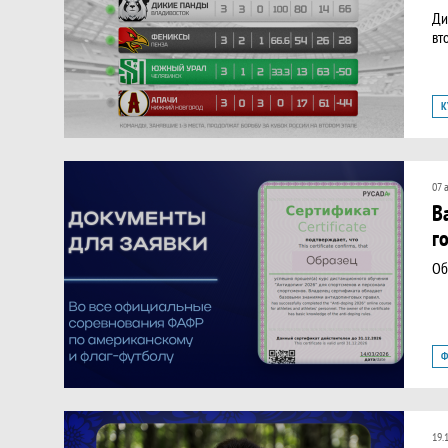
​Д
вт
К
С
07 
В
г
Об
Ф
19.