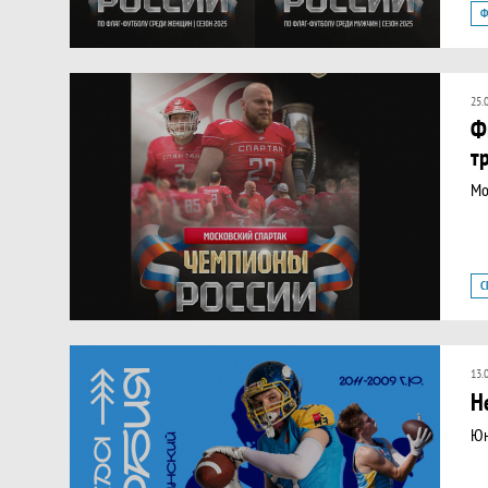
Ф
Ф
Ч
25.
Ф
т
Мо
С
13.
Н
Юн