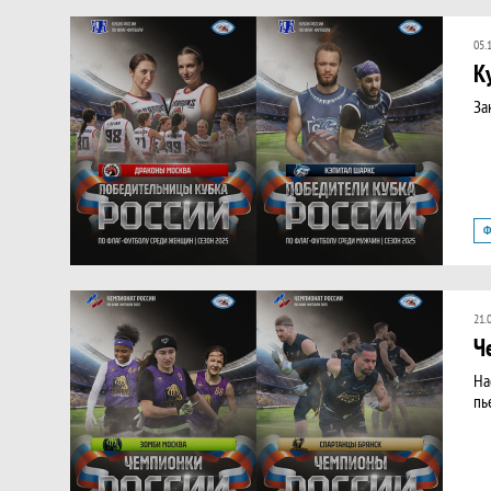
05.
К
За
Ф
К
21.
Ч
На
пь