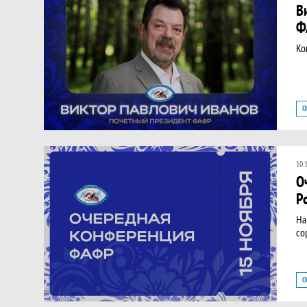
В
Ф
​К
О
10.
О
Р
На
со
О