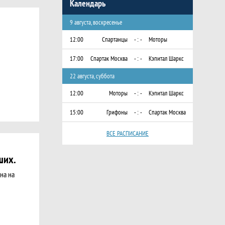
Календарь
9 августа, воскресенье
12:00
Спартанцы
- : -
Моторы
17:00
Спартак Москва
- : -
Кэпитал Шаркс
22 августа, суббота
12:00
Моторы
- : -
Кэпитал Шаркс
15:00
Грифоны
- : -
Спартак Москва
ВСЕ РАСПИСАНИЕ
ших.
на на