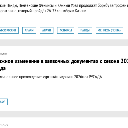
икие Панды, Пензенские Фениксы и Южный Урал продолжат борьбу за трофей 
ором этапе, который пройдёт 26-27 сентября в Казани.
УБОК РОССИИ
АПАЧИ
АПАЧИ
ФЕНИКСЫ
ПАНДЫ
ФЕНИКСЫ (ПЕНЗА)
КАУТЫ
ЮЖНО УРАЛЬСКИЕ СКАУТЫ
ДИКИЕ ПАНДЫ
КУБОК РОССИИ
апреля
ажное изменение в заявочных документах с сезона 20
ода
язательное прохождение курса «Антидопинг 2026» от РУСАДА
АФР
11.2025