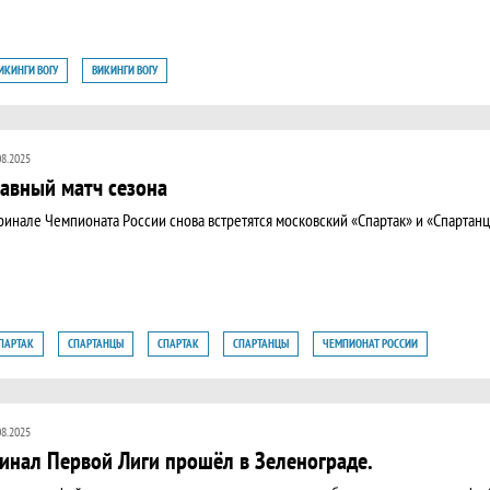
ИКИНГИ ВОГУ
ВИКИНГИ ВОГУ
08.2025
лавный матч сезона
финале Чемпионата России снова встретятся московский «Спартак» и «Спартан
ПАРТАК
СПАРТАНЦЫ
СПАРТАК
СПАРТАНЦЫ
ЧЕМПИОНАТ РОССИИ
08.2025
инал Первой Лиги прошёл в Зеленограде.