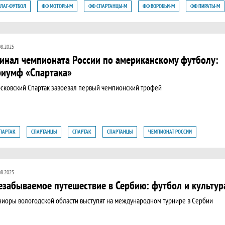
ЛАГ-ФУТБОЛ
ФФ МОТОРЫ-М
ФФ СПАРТАНЦЫ-М
ФФ ВОРОБЬИ-М
ФФ ПИРАТЫ-М
Ф СПАРТАК-М
ФФ ЗОМБИ-Ж
ФФ ЛЬВИЦЫ-Ж
ФФ ЦАРЕВНЫ-Ж
ЕМПИОНАТ РОССИИ ПО ФЛАГ ФУТБОЛУ
ЧЕМПИОНАТ РОССИИ ПО ФЛАГ ФУТБОЛУ
08.2025
инал чемпионата России по американскому футболу:
риумф «Спартака»
сковский Спартак завоевал первый чемпионский трофей
ПАРТАК
СПАРТАНЦЫ
СПАРТАК
СПАРТАНЦЫ
ЧЕМПИОНАТ РОССИИ
08.2025
езабываемое путешествие в Сербию: футбол и культур
иоры вологодской области выступят на международном турнире в Сербии