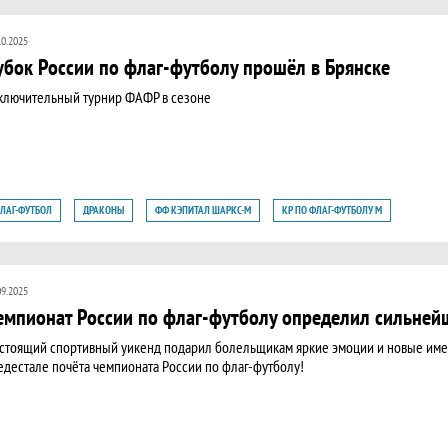
10.2025
убок России по флаг-футболу прошёл в Брянске
ключительный турнир ФАФР в сезоне
ЛАГ-ФУТБОЛ
ДРАКОНЫ
ФФ КЭПИТАЛ ШАРКС-М
КР ПО ФЛАГ-ФУТБОЛУ М
Р ПО ФЛАГ-ФУТБОЛУ М
09.2025
емпионат России по флаг-футболу определил сильней
стоящий спортивный уикенд подарил болельщикам яркие эмоции и новые име
едестале почёта чемпионата России по флаг-футболу!