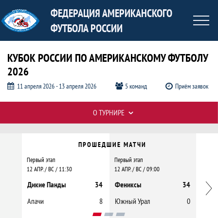
ФЕДЕРАЦИЯ АМЕРИКАНСКОГО
ФУТБОЛА РОССИИ
КУБОК РОССИИ ПО АМЕРИКАНСКОМУ ФУТБОЛУ
2026
11 апреля 2026 - 13 апреля 2026
5 команд
Приём заявок
О ТУРНИРЕ
Кубок России по американскому футб
Календарь прошедших и будущих матчей
Таблицы турнира
ПРОШЕДШИЕ МАТЧИ
Первый этап
Первый этап
Первый
12 АПР. / ВС / 11:30
12 АПР. / ВС / 09:00
11 АПР.
Дикие Панды
34
Фениксы
34
Апач
Впе
Апачи
8
Южный Урал
0
Южны