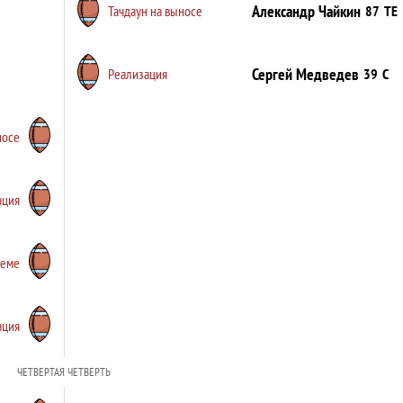
Александр Чайкин
87
TE
Тачдаун на выносе
Сергей Медведев
39
C
Реализация
носе
ация
иеме
ация
ЧЕТВЕРТАЯ ЧЕТВЕРТЬ