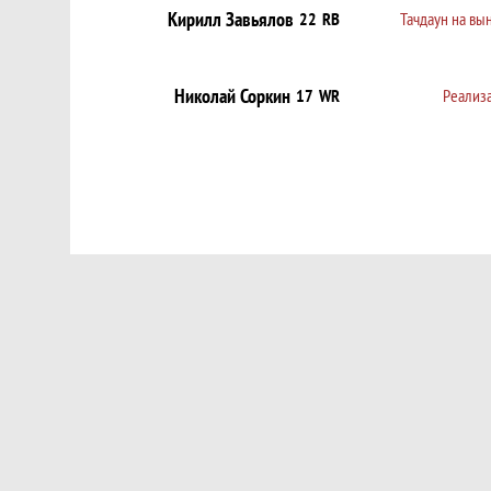
Кирилл Завьялов
22
RB
Тачдаун на вы
Николай Соркин
17
WR
Реализ