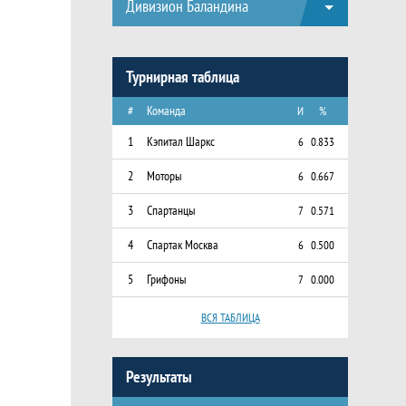
Дивизион Баландина
Турнирная таблица
#
Команда
И
%
1
Кэпитал Шаркс
6
0.833
2
Моторы
6
0.667
3
Спартанцы
7
0.571
4
Спартак Москва
6
0.500
5
Грифоны
7
0.000
ВСЯ ТАБЛИЦА
Результаты