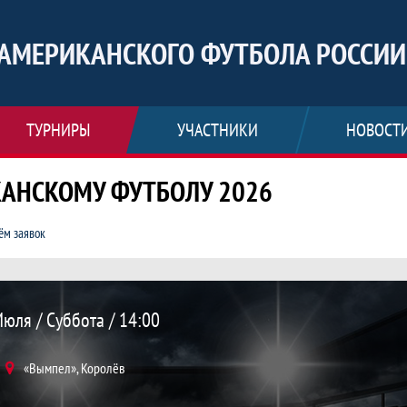
АМЕРИКАНСКОГО ФУТБОЛА РОССИИ
ТУРНИРЫ
УЧАСТНИКИ
НОВОСТ
КАНСКОМУ ФУТБОЛУ 2026
ём заявок
танцы 21 : 13 Кэпитал Шаркс, Чемпио
юля / Суббота / 14:00
«Вымпел», Королёв