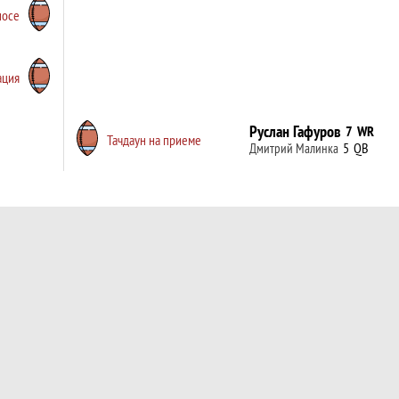
носе
ация
Руслан Гафуров
7
WR
Тачдаун на приеме
5
QB
Дмитрий Малинка