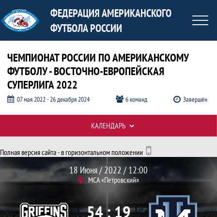
ФЕДЕРАЦИЯ АМЕРИКАНСКОГО
ФУТБОЛА РОССИИ
ЧЕМПИОНАТ РОССИИ ПО АМЕРИКАНСКОМУ
ФУТБОЛУ - ВОСТОЧНО-ЕВРОПЕЙСКАЯ
СУПЕРЛИГА 2022
07 мая 2022 - 26 декабря 2024
6 команд
Завершён
КАЛЕНДАРЬ
Таблицы турнира
Полная версия сайта - в горизонтальном положении
Протокол и события матча Грифоны 54
Матч
18 Июня / 2022 / 12:00
МСА «Петровский»
54 : 19