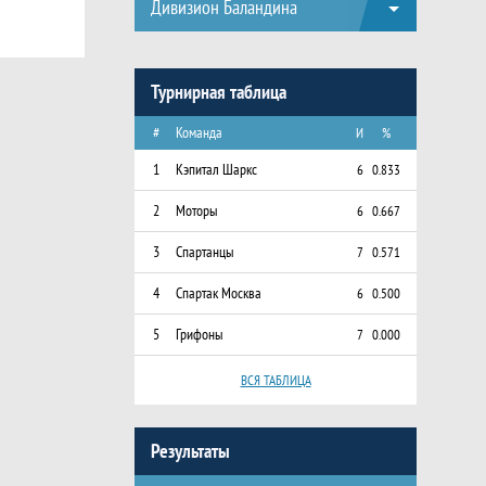
Дивизион Баландина
Турнирная таблица
#
Команда
И
%
1
Кэпитал Шаркс
6
0.833
2
Моторы
6
0.667
3
Спартанцы
7
0.571
4
Спартак Москва
6
0.500
5
Грифоны
7
0.000
ВСЯ ТАБЛИЦА
Результаты