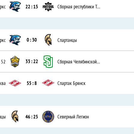
22 : 15
ркс
Сборная республики Татарстан
0 : 30
ркс
Спартанцы
33 : 22
 52
Сборная Челябинской области
55 : 8
ква
Спартак Брянск
46 : 25
нцы
Северный Легион