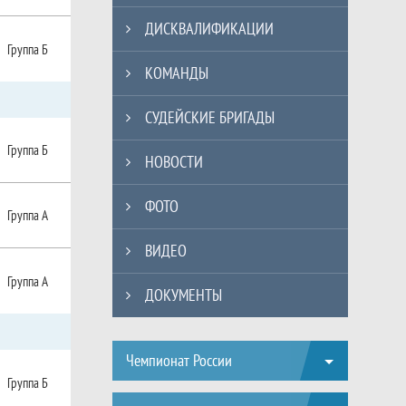
ДИСКВАЛИФИКАЦИИ
Группа Б
КОМАНДЫ
СУДЕЙСКИЕ БРИГАДЫ
Группа Б
НОВОСТИ
ФОТО
Группа А
ВИДЕО
Группа А
ДОКУМЕНТЫ
Таблицы турнира
Чемпионат России
Группа Б