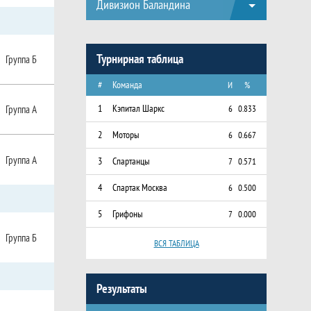
Дивизион Баландина
Турнирная таблица
Группа Б
#
Команда
И
%
1
Кэпитал Шаркс
Группа А
6
0.833
2
Моторы
6
0.667
Группа А
3
Спартанцы
7
0.571
4
Спартак Москва
6
0.500
5
Грифоны
7
0.000
Группа Б
ВСЯ ТАБЛИЦА
Результаты