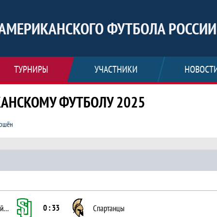
АМЕРИКАНСКОГО ФУТБОЛА РОССИИ
ТУРНИРЫ
УЧАСТНИКИ
НОВОСТ
КАНСКОМУ ФУТБОЛУ 2025
ршён
Чемпионат России по американскому ф
0 : 33
Сборная Челябинской области
Спартанцы