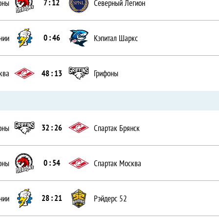
7 : 12
оны
Северный Легион
0 : 46
нии
Кэпитал Шаркс
48 : 13
ква
Грифоны
32 : 26
оны
Спартак Брянск
0 : 54
оны
Спартак Москва
28 : 21
нии
Рэйдерс 52