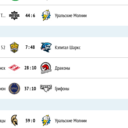
44 : 6
Сборная республики Татарстан
Уральские Молнии
7 : 48
 52
Кэпитал Шаркс
28 : 10
нск
Драконы
37 : 10
ион
Грифоны
59 : 0
нцы
Уральские Молнии