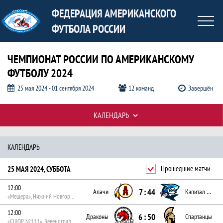
ФЕДЕРАЦИЯ АМЕРИКАНСКОГО
ФУТБОЛА РОССИИ
ЧЕМПИОНАТ РОССИИ ПО АМЕРИКАНСКОМУ
ФУТБОЛУ 2024
25 мая 2024 - 01 сентября 2024
12 команд
Завершён
КАЛЕНДАРЬ
Календарь по дате и по турам, Чемпи
Таблицы турнира
КАЛЕНДАРЬ
25 МАЯ 2024, СУББОТА
Прошедшие матчи
12:00
7 : 44
Апачи
Кэпитал Шаркс
«Мещера», Нижний Новгород
12:00
6 : 50
Драконы
Спартанцы
«СШОР №111», Зеленоград