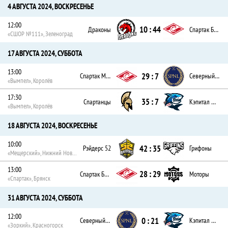
4 АВГУСТА 2024, ВОСКРЕСЕНЬЕ
12:00
10 : 44
Драконы
Спартак Брянск
«СШОР №111», Зеленоград
17 АВГУСТА 2024, СУББОТА
13:00
29 : 7
Спартак Москва
Северный Легион
«Вымпел», Королёв
17:30
35 : 7
Спартанцы
Кэпитал Шаркс
«Вымпел», Королёв
18 АВГУСТА 2024, ВОСКРЕСЕНЬЕ
10:00
42 : 35
Рэйдерс 52
Грифоны
«Мещерский», Нижний Новгород
13:00
28 : 29
Спартак Брянск
Моторы
«Спартак», Брянск
31 АВГУСТА 2024, СУББОТА
12:00
0 : 21
Северный Легион
Кэпитал Шаркс
«Зоркий», Красногорск