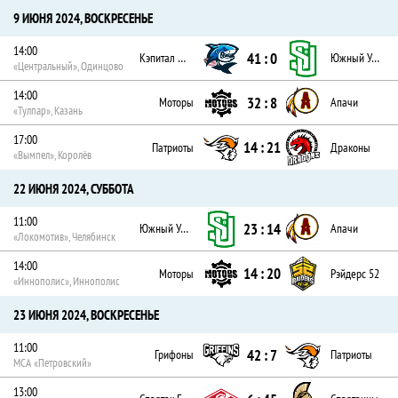
9 ИЮНЯ 2024, ВОСКРЕСЕНЬЕ
14:00
41 : 0
Кэпитал Шаркс
Южный Урал
«Центральный», Одинцово
14:00
32 : 8
Моторы
Апачи
«Тулпар», Казань
17:00
14 : 21
Патриоты
Драконы
«Вымпел», Королёв
22 ИЮНЯ 2024, СУББОТА
11:00
23 : 14
Южный Урал
Апачи
«Локомотив», Челябинск
14:00
14 : 20
Моторы
Рэйдерс 52
«Иннополис», Иннополис
23 ИЮНЯ 2024, ВОСКРЕСЕНЬЕ
11:00
42 : 7
Грифоны
Патриоты
МСА «Петровский»
13:00