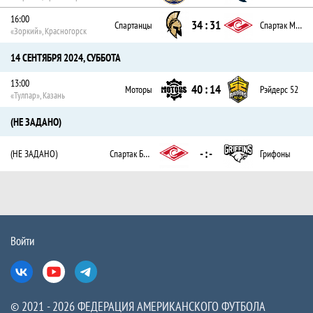
16:00
34 : 31
Спартанцы
Спартак Москва
«Зоркий», Красногорск
14 СЕНТЯБРЯ 2024, СУББОТА
13:00
40 : 14
Моторы
Рэйдерс 52
«Тулпар», Казань
(НЕ ЗАДАНО)
- : -
(НЕ ЗАДАНО)
Спартак Брянск
Грифоны
Войти
Вконтакте
Ютуб
Телеграм
© 2021 - 2026 ФЕДЕРАЦИЯ АМЕРИКАНСКОГО ФУТБОЛА