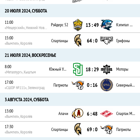
20 ИЮЛЯ 2024, СУББОТА
11:00
13 : 49
Рэйдерс 52
Кэпитал Шаркс
«Мещерский», Нижний Новгород
15:00
64 : 0
Спартанцы
Грифоны
«Вымпел», Королёв
21 ИЮЛЯ 2024, ВОСКРЕСЕНЬЕ
8:00
18 : 29
Южный Урал
Моторы
«Металлург», Кыштым
17:00
0 : 16
Патриоты
Северный Легион
«СШОР №111», Зеленоград
3 АВГУСТА 2024, СУББОТА
13:00
6 : 48
Апачи
Спартак Москва
«Вымпел», Королёв
17:30
69 : 0
Спартанцы
Патриоты
«Вымпел», Королёв