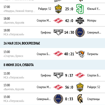
17:00
25 : 0
Рэйдерс 52
Южный Урал
«Мещера», Нижний Новгород
18:00
42 : 0
Спартак Москва
Моторы
«Вымпел», Королёв
18:00
14 : 30
Грифоны
Северный Легион
МСА «Петровский»
26 МАЯ 2024, ВОСКРЕСЕНЬЕ
13:00
40 : 21
Спартак Брянск
Патриоты
«Спартак», Брянск
8 ИЮНЯ 2024, СУББОТА
11:00
9 : 37
Грифоны
Спартак Брянск
МСА «Петровский»
13:00
56 : 0
Спартак Москва
Рэйдерс 52
«Вымпел», Королёв
15:00
0 : 33
Северный Легион
Спартанцы
МСА «Петровский»