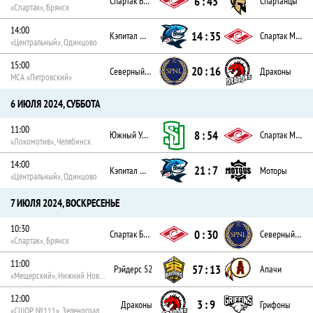
6 : 45
Спартак Брянск
Спартанцы
«Спартак», Брянск
14:00
14 : 35
Кэпитал Шаркс
Спартак Москва
«Центральный», Одинцово
15:00
20 : 16
Северный Легион
Драконы
МСА «Петровский»
6 ИЮЛЯ 2024, СУББОТА
11:00
8 : 54
Южный Урал
Спартак Москва
«Локомотив», Челябинск
14:00
21 : 7
Кэпитал Шаркс
Моторы
«Центральный», Одинцово
7 ИЮЛЯ 2024, ВОСКРЕСЕНЬЕ
10:30
0 : 30
Спартак Брянск
Северный Легион
«Спартак», Брянск
11:00
57 : 13
Рэйдерс 52
Апачи
«Мещерский», Нижний Новгород
12:00
3 : 9
Драконы
Грифоны
«СШОР №111», Зеленоград